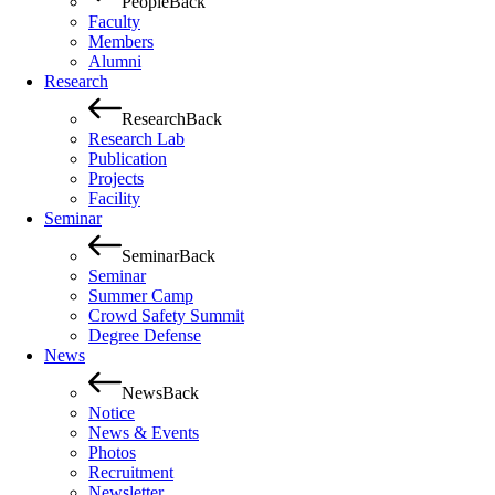
People
Back
Faculty
Members
Alumni
Research
Research
Back
Research Lab
Publication
Projects
Facility
Seminar
Seminar
Back
Seminar
Summer Camp
Crowd Safety Summit
Degree Defense
News
News
Back
Notice
News & Events
Photos
Recruitment
Newsletter