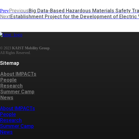
Previous
Big Data-Based Hazardous Materials Safety T
Prev
Next
Establishment Project for the Development of Electric 
© 2023
KAIST Mobility Group
.
Sitemap
About IMPACTs
People
Research
Summer Camp
News
About IMPACTs
People
Research
Summer Camp
News